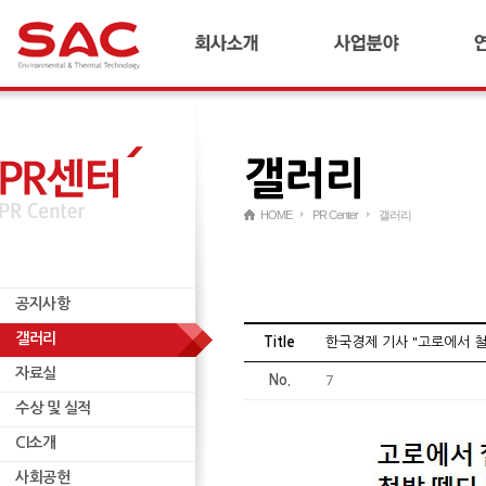
회사소개
합금철플랜트
기
CEO 인사말
냉간압연플랜트
연
연혁
산업플랜트
갤러리
경영이념 및 비전
AI 다이캐스팅 플랜트
국내외 네트워크
리사이클링 플랜트
HOME
PR Center
갤러리
재무정보
연료전지/수소
윤리경영
ESCO
공지사항
인재양성
무역
공지사항
기타
갤러리
자료실
Title
한국경제 기사 "고로에서 철
자료실
수상 및 실적
No.
7
수상 및 실적
CI소개
CI소개
사회공헌
사회공헌