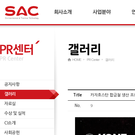
회사소개
합금철플랜트
기
CEO 인사말
냉간압연플랜트
연
연혁
산업플랜트
갤러리
경영이념 및 비전
AI 다이캐스팅 플랜트
국내외 네트워크
리사이클링 플랜트
HOME
PR Center
갤러리
재무정보
연료전지/수소
윤리경영
ESCO
공지사항
인재양성
무역
공지사항
기타
갤러리
자료실
Title
카자흐스탄 합금철 생산 프
자료실
수상 및 실적
No.
9
수상 및 실적
CI소개
CI소개
사회공헌
사회공헌