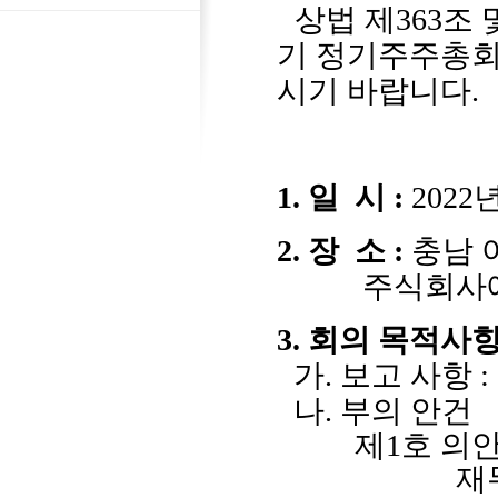
상법 제
363
조 
기 정기주주총회
시기 바랍니다
.
1.
일
시
:
2022
2.
장
소
:
충남 
주식회사
3.
회의 목적사
가
.
보고 사항
:
나
.
부의 안건
제
1
호 의
재