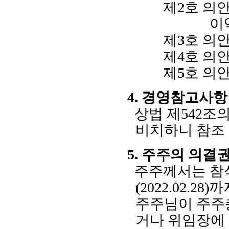
제
2
호 의
이
제
3
호 의
제
4
호 의
제
5
호 의
4.
경영참고사항
상법 제
542
조
비치하니 참조
5.
주주의 의결권
주주께서는 참
(2022.02.28)
까
주주님이 주주
거나 위임장에