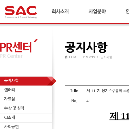
회사소개
합금철플랜트
기
CEO 인사말
냉간압연플랜트
연
연혁
산업플랜트
공지사항
경영이념 및 비전
AI 다이캐스팅 플랜트
국내외 네트워크
리사이클링 플랜트
HOME
PR Center
공지사항
재무정보
연료전지/수소
윤리경영
ESCO
인재양성
무역
공지사항
갤러리
기타
갤러리
자료실
Title
제 11 기 정기주주총회 소
자료실
수상 및 실적
No.
41
수상 및 실적
CI소개
제
1
CI소개
사회공헌
사회공헌