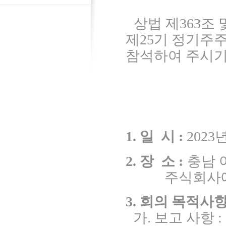
상법 제
363
조 
제
25
기 정기주주
참석하여 주시기
1.
일
시
:
2023
2.
장
소
:
충남 
주식회사
3.
회의 목적사
가
.
보고 사항
: