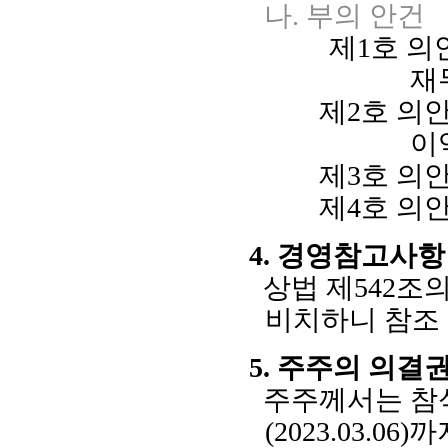
나
.
부의 안건
제
1
호 의
재
제
2
호 의
이
제
3
호 의
제
4
호 의
4.
경영참고사항
상법 제
542
조
비치하니 참조
5.
주주의 의결권
주주께서는 참
(2023.03.06)
까