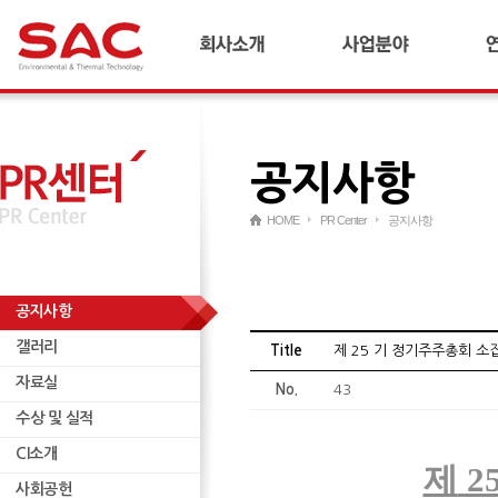
회사소개
합금철플랜트
기
CEO 인사말
냉간압연플랜트
연
연혁
산업플랜트
공지사항
경영이념 및 비전
AI 다이캐스팅 플랜트
국내외 네트워크
리사이클링 플랜트
HOME
PR Center
공지사항
재무정보
연료전지/수소
윤리경영
ESCO
인재양성
무역
공지사항
갤러리
기타
갤러리
자료실
Title
제 25 기 정기주주총회 소
자료실
수상 및 실적
No.
43
수상 및 실적
CI소개
CI소개
사회공헌
제
2
사회공헌