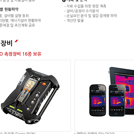
 발생 및 사용설비 공유
자료 수집을 위한 현장 계측
별 현황파악
설비/공정의 수지분석
, 설비별 설명 청취
손실요인 분석 및 절감 잠재량 파악
지원별, 에너지설비 현황파악
개선안 발굴
문제점 및 추진계획 공유
정장비
CO 측정장비 16종 보유