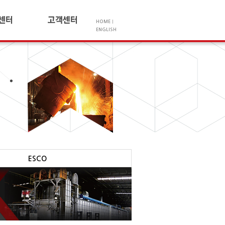
HOME
|
ENGLISH
사항
오시는길
리
고객상담
실
및 인증
개
공헌활동
ESCO