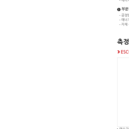
에너지
부문
공정별
에너
자체 
측
ES