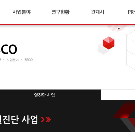
합금철플랜트
기술연구소 소개
SAC HOLDINGS
공지
냉간압연플랜트
연구현황
SAC TNS
갤러
산업플랜트
SAC METAL
자료
SCO
AI 다이캐스팅 플랜트
SAC SUZHOU
수상 
리사이클링 플랜트
SAC TEC
CI소
E
사업분야
ESCO
연료전지/수소
SAC 꿈과 희망
사회
ESCO
해외 네트워크
무역
기타
열진단 사업
열진단 사업