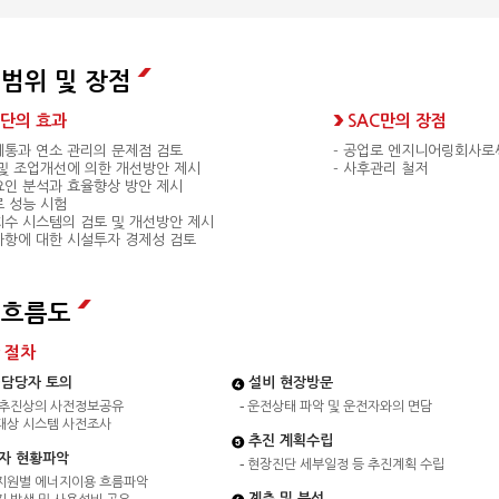
범위 및 장점
단의 효과
SAC만의 장점
계통과 연소 관리의 문제점 검토
- 공업로 엔지니어링회사로
 및 조업개선에 의한 개선방안 제시
- 사후관리 철저
요인 분석과 효율향상 방안 제시
로 성능 시험
회수 시스템의 검토 및 개선방안 제시
사항에 대한 시설투자 경제성 검토
업흐름도
 절차
·담당자 토의
설비 현장방문
 추진상의 사전정보공유
운전상태 파악 및 운전자와의 면담
대상 시스템 사전조사
추진 계획수립
자 현황파악
현장진단 세부일정 등 추진계획 수립
지원별 에너지이용 흐름파악
계측 및 분석