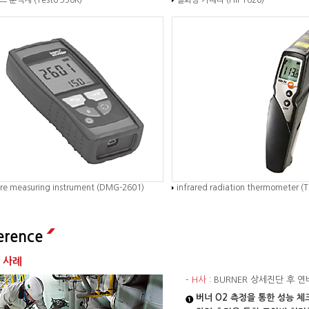
 분석계 (Testo 350K)
열화상 카메라 (Flir T620)
ure measuring instrument (DMG-2601)
infrared radiation thermometer (
erence
 사례
-
H사
: BURNER 상세진단 후 
버너 O2 측정을 통한 성능 체