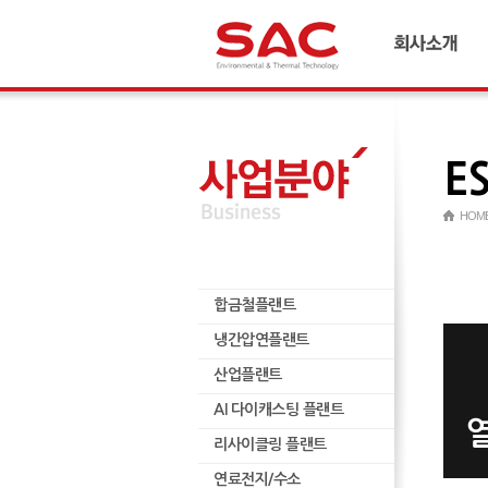
회사소개
CEO 인사말
연혁
E
경영이념 및 비전
국내외 네트워크
HOM
재무정보
윤리경영
합금철플랜트
인재양성
합금철플랜트
냉간압연플랜트
냉간압연플랜트
산업플랜트
산업플랜트
AI 다이캐스팅 플랜트
AI 다이캐스팅 플랜트
리사이클링 플랜트
리사이클링 플랜트
연료전지/수소
연료전지/수소