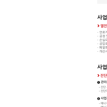
사업
열진
- 연료
- 공정
- 손실
- 공업
- 폐열
- 개선
사
진단
관리
진단
진단
사업
에너