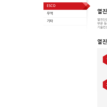
ESCO
무역
열진
무역
기타
열진단은
기타
부문 등
기술컨
열진