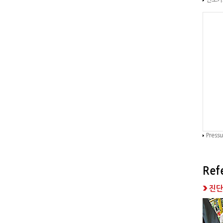
연소가스
Press
Ref
진단