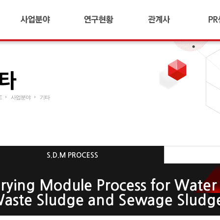
합금철플랜트
기술연구소 소개
SAC HOLDINGS
공지
냉간압연플랜트
연구현황
SAC TNS
갤러
산업플랜트
SAC METAL
자료
타
AI 다이캐스팅 플랜트
SAC SUZHOU
수상 
리사이클링 플랜트
SAC TEC
CI소
E
사업분야
기타
연료전지/수소
SAC 꿈과 희망
사회
ESCO
해외 네트워크
무역
기타
S.D.M PROCESS
rying Module Process for Water
aste Sludge and Sewage Sludg