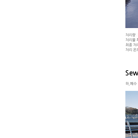
처리량 : 
처리물 투
최종 처리
처리 온도
Sew
하,폐수