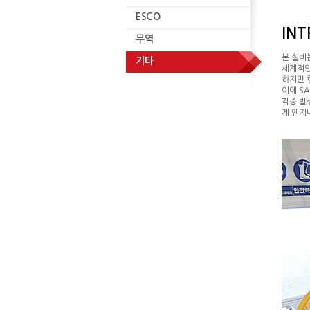
ESCO
무역
IN
무역
본 설비는
기타
세계적인
하지만 
이에 S
각종 발
게 엔지