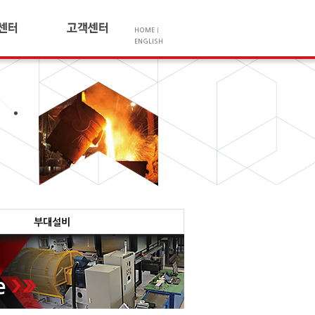
HOME
|
ENGLISH
사항
오시는길
리
고객상담
실
및 인증
개
공헌활동
부대설비
e