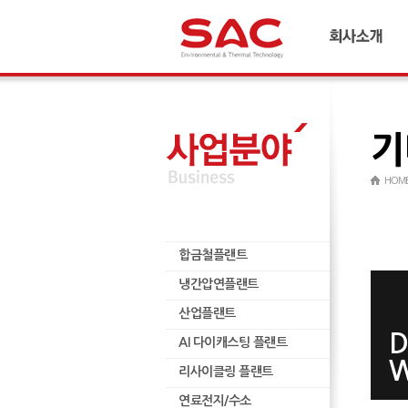
회사소개
CEO 인사말
연혁
기
경영이념 및 비전
국내외 네트워크
HOM
재무정보
윤리경영
합금철플랜트
인재양성
합금철플랜트
냉간압연플랜트
냉간압연플랜트
산업플랜트
산업플랜트
AI 다이캐스팅 플랜트
D
AI 다이캐스팅 플랜트
리사이클링 플랜트
W
리사이클링 플랜트
연료전지/수소
연료전지/수소
ESCO