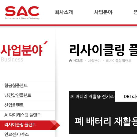
회사소개
합금철플랜트
기
CEO 인사말
냉간압연플랜트
연
연혁
산업플랜트
리사이클링 
경영이념 및 비전
AI 다이캐스팅 플랜트
국내외 네트워크
리사이클링 플랜트
HOME
사업분야
리사이클링 플랜트
재무정보
연료전지/수소
윤리경영
ESCO
합금철플랜트
인재양성
무역
합금철플랜트
냉간압연플랜트
기타
냉간압연플랜트
산업플랜트
폐 배터리 재활용 전기로
DRI 
산업플랜트
AI 다이캐스팅 플랜트
AI 다이캐스팅 플랜트
폐 배터리 재활
리사이클링 플랜트
연료전지/수소
연료전지/수소
ESCO