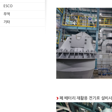
ESCO
무역
무역
기타
기타
폐 배터리 재활용 전기로 설비